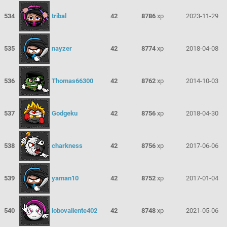
534
tribal
42
8786
xp
2023-11-29
535
nayzer
42
8774
xp
2018-04-08
536
Thomas66300
42
8762
xp
2014-10-03
537
Godgeku
42
8756
xp
2018-04-30
538
charkness
42
8756
xp
2017-06-06
539
yaman10
42
8752
xp
2017-01-04
540
lobovaliente402
42
8748
xp
2021-05-06