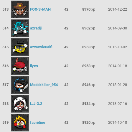
513
FOX-S-MAN
42
8970
xp
2014-12-22
514
azradji
42
8962
xp
2014-09-30
515
azwawlouaifi
42
8958
xp
2015-10-02
516
ilyes
42
8958
xp
2014-01-18
517
Moddzkiller_954
42
8946
xp
2018-01-28
518
L.J.O.2
42
8934
xp
2018-07-16
519
facridine
42
8920
xp
2014-10-18