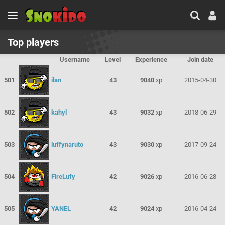
Top players
Username
Level
Experience
Join date
501
ilan
43
9040
xp
2015-04-30
502
kahyl
43
9032
xp
2018-06-29
503
luffynaruto
43
9030
xp
2017-09-24
504
FireLufy
42
9026
xp
2016-06-28
505
YANEL
42
9024
xp
2016-04-24