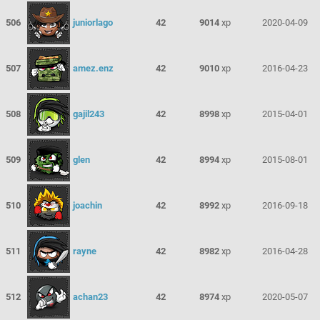
506
juniorlago
42
9014
xp
2020-04-09
507
amez.enz
42
9010
xp
2016-04-23
508
gajil243
42
8998
xp
2015-04-01
509
glen
42
8994
xp
2015-08-01
510
joachin
42
8992
xp
2016-09-18
511
rayne
42
8982
xp
2016-04-28
512
achan23
42
8974
xp
2020-05-07