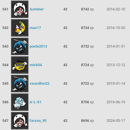
541
Aominer
42
8742
xp
2016-02-10
542
max17
42
8734
xp
2016-10-20
543
poste2013
42
8732
xp
2014-01-31
544
mick04
42
8724
xp
2013-12-12
545
xwardhm22
42
8722
xp
2019-01-14
546
A-L-S1
42
8706
xp
2019-06-19
547
farzou_95
42
8696
xp
2024-05-17