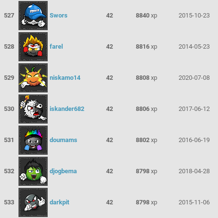
527
Swors
42
8840
xp
2015-10-23
528
farel
42
8816
xp
2014-05-23
529
niskamo14
42
8808
xp
2020-07-08
530
iskander682
42
8806
xp
2017-06-12
531
doumams
42
8802
xp
2016-06-19
532
djogbema
42
8798
xp
2018-04-28
533
darkpit
42
8798
xp
2015-11-06