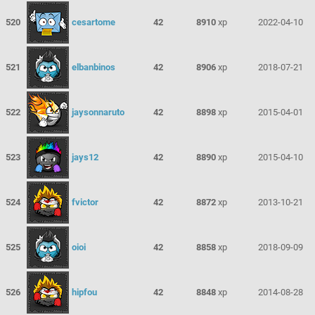
520
cesartome
42
8910
xp
2022-04-10
521
elbanbinos
42
8906
xp
2018-07-21
522
jaysonnaruto
42
8898
xp
2015-04-01
523
jays12
42
8890
xp
2015-04-10
524
fvictor
42
8872
xp
2013-10-21
525
oioi
42
8858
xp
2018-09-09
526
hipfou
42
8848
xp
2014-08-28